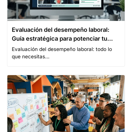
Guía estratégica para potenciar tu
capital
Evaluación del desempeño laboral: todo lo
que necesitas...
15 actividades y estrategias para
mejorar el ambiente laboral en
Diseñar estrategias para consolidar un buen