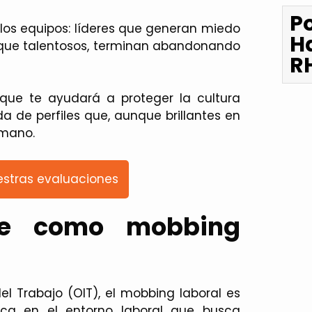
P
los equipos: líderes que generan miedo
H
nque talentosos, terminan abandonando
R
ue te ayudará a proteger la cultura
da de perfiles que, aunque brillantes en
umano.
stras evaluaciones
ce como mobbing
l Trabajo (OIT), el
mobbing laboral
es
ica en el entorno laboral que busca