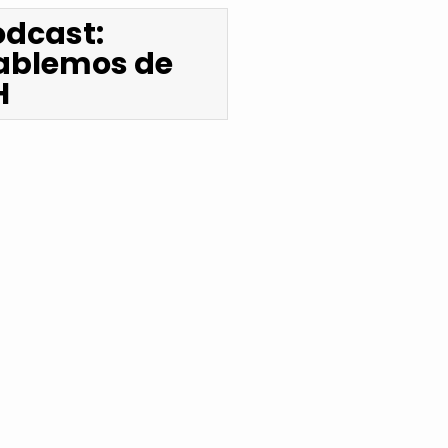
odcast:
ablemos de
H