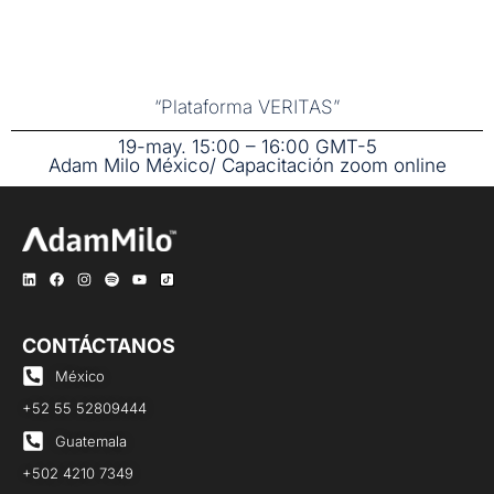
“Plataforma VERITAS”
19-may. 15:00 – 16:00 GMT-5
Adam Milo México/ Capacitación zoom online
CONTÁCTANOS
México
+52 55 52809444
Guatemala
+502 4210 7349