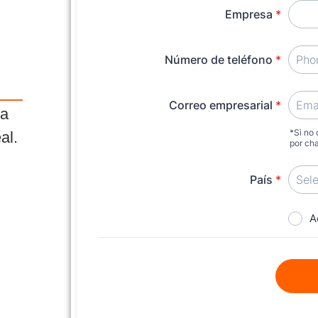
la
al.