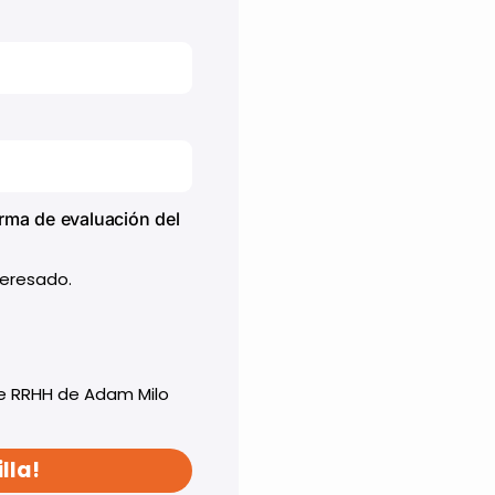
rma de evaluación del
teresado.
de RRHH de Adam Milo
lla!