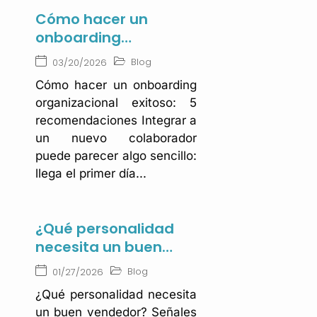
Cómo hacer un
onboarding
organizacional
Blog
03/20/2026
exitoso: 5
Cómo hacer un onboarding
recomendaciones
organizacional exitoso: 5
recomendaciones Integrar a
un nuevo colaborador
puede parecer algo sencillo:
llega el primer día...
¿Qué personalidad
necesita un buen
vendedor? Señales
Blog
01/27/2026
que debe buscar al
¿Qué personalidad necesita
contratar
un buen vendedor? Señales