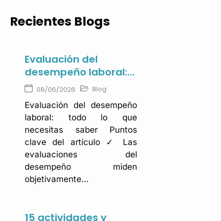
Recientes Blogs
Evaluación del
desempeño laboral:
Guía estratégica
Blog
08/06/2026
para potenciar tu
Evaluación del desempeño
capital humano
laboral: todo lo que
necesitas saber Puntos
clave del artículo ✓ Las
evaluaciones del
desempeño miden
objetivamente...
15 actividades y