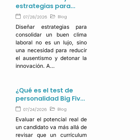
estrategias para
mejorar el ambiente
Blog
07/28/2026
laboral en tu
Diseñar estrategias para
empresa
consolidar un buen clima
laboral no es un lujo, sino
una necesidad para reducir
el ausentismo y detonar la
innovación. A...
¿Qué es el test de
personalidad Big Five
y por qué es clave en
Blog
07/24/2026
el reclutamiento?
Evaluar el potencial real de
un candidato va más allá de
revisar que un currículum